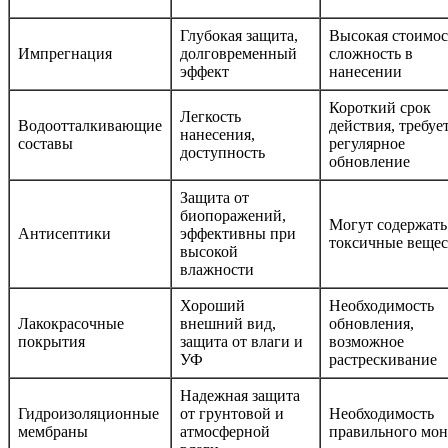
Глубокая защита,
Высокая стоимос
Импрегнация
долговременный
сложность в
эффект
нанесении
Короткий срок
Легкость
Водоотталкивающие
действия, требуе
нанесения,
составы
регулярное
доступность
обновление
Защита от
биопоражений,
Могут содержать
Антисептики
эффективны при
токсичные вещес
высокой
влажности
Хороший
Необходимость
Лакокрасочные
внешний вид,
обновления,
покрытия
защита от влаги и
возможное
УФ
растрескивание
Надежная защита
Гидроизоляционные
от грунтовой и
Необходимость
мембраны
атмосферной
правильного мо