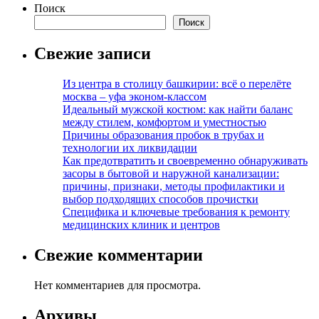
Поиск
Поиск
Свежие записи
Из центра в столицу башкирии: всё о перелёте
москва – уфа эконом-классом
Идеальный мужской костюм: как найти баланс
между стилем, комфортом и уместностью
Причины образования пробок в трубах и
технологии их ликвидации
Как предотвратить и своевременно обнаруживать
засоры в бытовой и наружной канализации:
причины, признаки, методы профилактики и
выбор подходящих способов прочистки
Специфика и ключевые требования к ремонту
медицинских клиник и центров
Свежие комментарии
Нет комментариев для просмотра.
Архивы