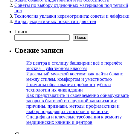
Советы по выбору отделочных материалов под теплый
пол
Технология укладки керамогранита: советы и лайфхаки
Виды декоративных покрытий для стен
Поиск
Поиск
Свежие записи
Из центра в столицу башкирии: всё о перелёте
москва – уфа эконом-классом
Идеальный мужской костюм: как найти баланс
между стилем, комфортом и уместностью
Причины образования пробок в трубах и
технологии их ликвидации
Как предотвратить и своевременно обнаруживать
засоры в бытовой и наружной канализации:
причины, признаки, методы профилактики и
выбор подходящих способов прочистки
Специфика и ключевые требования к ремонту
медицинских клиник и центров