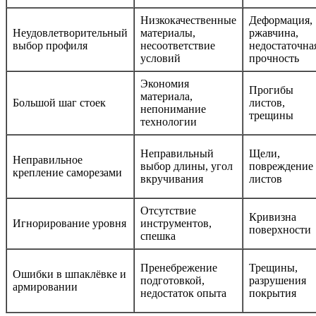
Низкокачественные
Деформация,
Неудовлетворительный
материалы,
ржавчина,
выбор профиля
несоответствие
недостаточна
условий
прочность
Экономия
Прогибы
материала,
Большой шаг стоек
листов,
непонимание
трещины
технологии
Неправильный
Щели,
Неправильное
выбор длины, угол
повреждение
крепление саморезами
вкручивания
листов
Отсутствие
Кривизна
Игнорирование уровня
инструментов,
поверхности
спешка
Пренебрежение
Трещины,
Ошибки в шпаклёвке и
подготовкой,
разрушения
армировании
недостаток опыта
покрытия