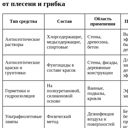
от плесени и грибка
Область
Тип средства
Состав
П
применения
Вы
Хлорсодержащие,
Стены,
Антисептические
эф
медьсодержащие,
древесина,
растворы
бы
спиртовые
бетон
де
Дл
Антисептические
Стены, фасады,
Фунгициды в
за
краски и
деревянные
составе красок
де
грунтовки
конструкции
эф
На
Ванные,
Герметики и
полиуретановой,
Эф
подвалы,
гидроизоляция
силиконовой
за
кровля
основе
Бе
Дезинфекция
Ультрафиолетовые
Физический
бе
воздуха и
лампы
метод
пр
поверхностей
ис