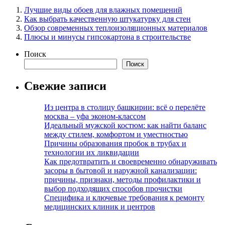
Лучшие виды обоев для влажных помещений
Как выбрать качественную штукатурку для стен
Обзор современных теплоизоляционных материалов
Плюсы и минусы гипсокартона в строительстве
Поиск
Поиск
Свежие записи
Из центра в столицу башкирии: всё о перелёте
москва – уфа эконом-классом
Идеальный мужской костюм: как найти баланс
между стилем, комфортом и уместностью
Причины образования пробок в трубах и
технологии их ликвидации
Как предотвратить и своевременно обнаруживать
засоры в бытовой и наружной канализации:
причины, признаки, методы профилактики и
выбор подходящих способов прочистки
Специфика и ключевые требования к ремонту
медицинских клиник и центров