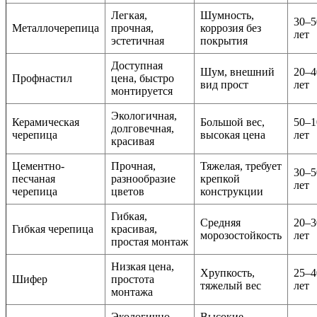
Легкая,
Шумность,
30–5
Металлочерепица
прочная,
коррозия без
лет
эстетичная
покрытия
Доступная
Шум, внешний
20–4
Профнастил
цена, быстро
вид прост
лет
монтируется
Экологичная,
Керамическая
Большой вес,
50–1
долговечная,
черепица
высокая цена
лет
красивая
Цементно-
Прочная,
Тяжелая, требует
30–5
песчаная
разнообразие
крепкой
лет
черепица
цветов
конструкции
Гибкая,
Средняя
20–3
Гибкая черепица
красивая,
морозостойкость
лет
простая монтаж
Низкая цена,
Хрупкость,
25–4
Шифер
простота
тяжелый вес
лет
монтажа
Экологично,
Высокие