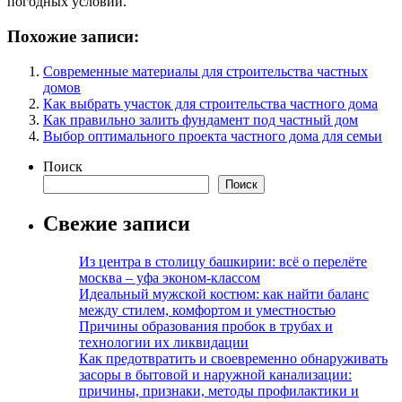
погодных условий.
Похожие записи:
Современные материалы для строительства частных
домов
Как выбрать участок для строительства частного дома
Как правильно залить фундамент под частный дом
Выбор оптимального проекта частного дома для семьи
Поиск
Поиск
Свежие записи
Из центра в столицу башкирии: всё о перелёте
москва – уфа эконом-классом
Идеальный мужской костюм: как найти баланс
между стилем, комфортом и уместностью
Причины образования пробок в трубах и
технологии их ликвидации
Как предотвратить и своевременно обнаруживать
засоры в бытовой и наружной канализации:
причины, признаки, методы профилактики и