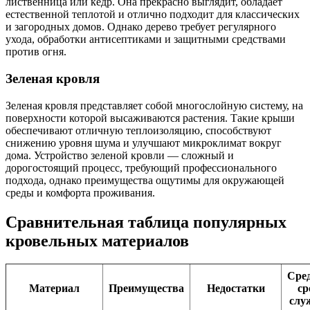
лиственница или кедр. Она прекрасно выглядит, обладает
естественной теплотой и отлично подходит для классических
и загородных домов. Однако дерево требует регулярного
ухода, обработки антисептиками и защитными средствами
против огня.
Зеленая кровля
Зеленая кровля представляет собой многослойную систему, на
поверхности которой высаживаются растения. Такие крыши
обеспечивают отличную теплоизоляцию, способствуют
снижению уровня шума и улучшают микроклимат вокруг
дома. Устройство зеленой кровли — сложный и
дорогостоящий процесс, требующий профессионального
подхода, однако преимущества ощутимы для окружающей
среды и комфорта проживания.
Сравнительная таблица популярных
кровельных материалов
Сре
Материал
Преимущества
Недостатки
ср
слу