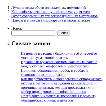
Лучшие виды обоев для влажных помещений
Как выбрать качественную штукатурку для стен
Обзор современных теплоизоляционных материалов
Плюсы и минусы гипсокартона в строительстве
Поиск
Поиск
Свежие записи
Из центра в столицу башкирии: всё о перелёте
москва – уфа эконом-классом
Идеальный мужской костюм: как найти баланс
между стилем, комфортом и уместностью
Причины образования пробок в трубах и
технологии их ликвидации
Как предотвратить и своевременно обнаруживать
засоры в бытовой и наружной канализации:
причины, признаки, методы профилактики и
выбор подходящих способов прочистки
Специфика и ключевые требования к ремонту
медицинских клиник и центров