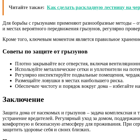
Читайте также:
Как сделать раскладную лестницу на че
Для борьбы с грызунами применяют разнообразные методы – от
и местах вероятного передвижения грызунов, регулярно прове
Кроме того, ключевым моментом является правильное хранени
Советы по защите от грызунов
Плотно закрывайте все отверстия, включая вентиляцион
Используйте металлические сетки и уплотнители на поте
Регулярно инспектируйте подвальные помещения, чердак
Размещайте ловушки в местах наибольшего риска.
Обеспечьте чистоту и порядок вокруг дома – избегайте н
Заключение
Защита дома от насекомых и грызунов – задача комплексная и 
устранение вредителей. Регулярный уход за домом, поддержан
комфортную и безопасную атмосферу для проживания. При сер
защитить здоровье себя и своих близких.