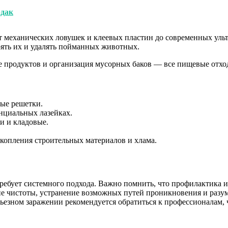
рдак
 механических ловушек и клеевых пластин до современных ульт
рять их и удалять пойманных животных.
е продуктов и организация мусорных баков — все пищевые отх
ные решетки.
нциальных лазейках.
и и кладовые.
акопления строительных материалов и хлама.
требует системного подхода. Важно помнить, что профилактика и
ие чистоты, устранение возможных путей проникновения и разу
ьезном заражении рекомендуется обратиться к профессионалам,