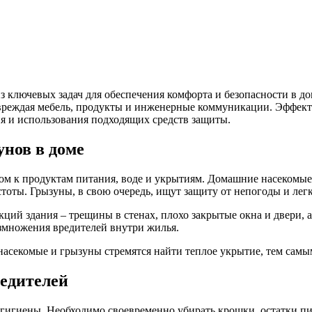
з ключевых задач для обеспечения комфорта и безопасности в д
повреждая мебель, продукты и инженерные коммуникации. Эффек
ия и использования подходящих средств защиты.
нов в доме
ом к продуктам питания, воде и укрытиям. Домашние насекомые,
стоты. Грызуны, в свою очередь, ищут защиту от непогоды и ле
ций здания – трещины в стенах, плохо закрытые окна и двери, 
змножения вредителей внутри жилья.
насекомые и грызуны стремятся найти теплое укрытие, тем самы
едителей
 гигиены. Необходимо своевременно убирать крошки, остатки пи