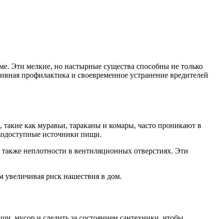
оме. Эти мелкие, но настырные существа способны не только
тивная профилактика и своевременное устранение вредителей
 такие как муравьи, тараканы и комары, часто проникают в
гкодоступные источники пищи.
а также неплотности в вентиляционных отверстиях. Эти
м увеличивая риск нашествия в дом.
щи, мусор и следить за состоянием сантехники, чтобы