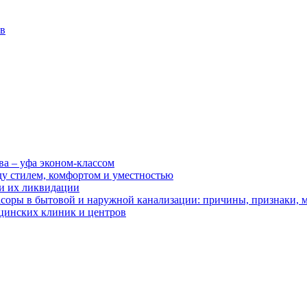
ов
ва – уфа эконом-классом
ду стилем, комфортом и уместностью
ии их ликвидации
асоры в бытовой и наружной канализации: причины, признаки,
цинских клиник и центров