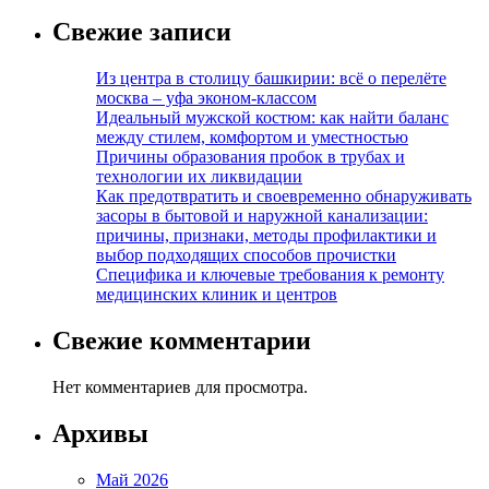
Свежие записи
Из центра в столицу башкирии: всё о перелёте
москва – уфа эконом-классом
Идеальный мужской костюм: как найти баланс
между стилем, комфортом и уместностью
Причины образования пробок в трубах и
технологии их ликвидации
Как предотвратить и своевременно обнаруживать
засоры в бытовой и наружной канализации:
причины, признаки, методы профилактики и
выбор подходящих способов прочистки
Специфика и ключевые требования к ремонту
медицинских клиник и центров
Свежие комментарии
Нет комментариев для просмотра.
Архивы
Май 2026